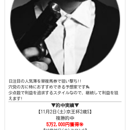
日注目の人気薄を単複馬券で狙い撃ち!!
穴党の方に特におすすめできる予想家です🏇
少点数で利益を追求するスタイルなので、継続して利益を狙
えます!
▼的中実績▼
【11月2日(土)京王杯2歳S】
複勝的中
5万2,000円獲得🎯