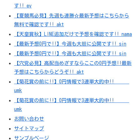
す!! ev
【夏競馬必見】先週も連勝☆最新予想はこちらから
無料で確認です!! akt
【天皇賞秋】LINE追加だけで予想を確認です!! nama
【最新予想0円で!!】今週も大胆に公開です!! sin
【最新予想0円で!!】今週も大胆に公開です!! sin
【穴党必見】高配当めざすならここの0円予想!!最新
予想はこちらからどうぞ!! akt
【菊花賞の前に!!】0円情報で3連単大的中!!
umk
【菊花賞の前に!!】0円情報で3連単大的中!!
umk
お問い合わせ
サイトマップ
サンプルページ