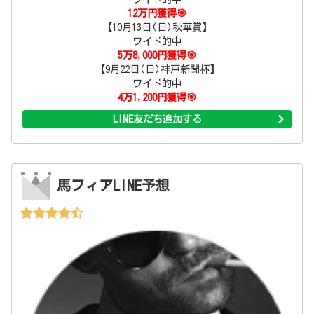
12万円獲得🎯
【10月13日(日)秋華賞】
ワイド的中
5万8,000円獲得🎯
【9月22日(日)神戸新聞杯】
ワイド的中
4万1,200円獲得🎯
LINE友だち追加する
馬フィアLINE予想